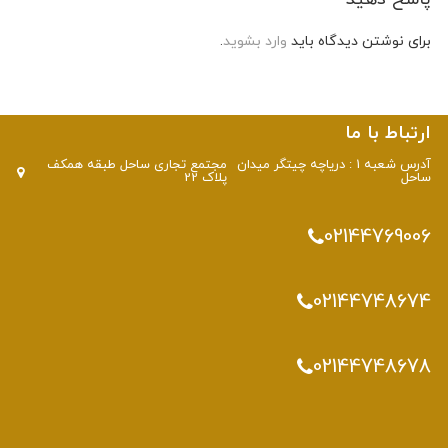
برای نوشتن دیدگاه باید
وارد بشوید
.
ارتباط با ما
آدرس شعبه 1 : دریاچه چیتگر میدان
مجتمع تجاری ساحل طبقه همکف
ساحل
پلاک 22
02144769006
02144748674
02144748678