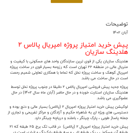
توضیحات
آبان 1402
پیش خرید امتیاز پروژه امپریال پالاس 2
هلدینگ سازیان
هلدینگ سازیان یکی از قوی ترین سازندگان واحد های مسکونی با کیفیت و
متریال عالی در منطقه 22 تهران است که رزومه بسیار قوی در ساخت پروژه
امپریال کوهک و ساخت پروژه نخل که تماما با همکاری تعاونی شمیم رحمت
است در حال ساخت می باشد.
پروژه جدید پیش فروشی امپریال پالاس 2 دقیقا در جنوب پروژه نخل توسط
هلدینگ سازیان استارت خورده و در حال حاضر (آبان ماه سال 1402) در حال
عضوگیری می باشد.
لوکیشن پیش خرید امتیاز پروژه امپریال 2 (پالاس) بسیار عالی و دنج بوده و
دسترسی های ویژه ای به شاهراه حکیم و آزادگان و مراکز تفریحی و تجاری از
جمله پاساژ طوبی ، پارک چیتگر ، باملند و دریاچه چیتگر دارد.
پیش خرید امتیاز پروژه امپریال 2 (پالاس) در قالب تک برج 25 طبقه که 21
طبقه آن مسکونی ، یک طبقه لابی و سه طبقه پارکینگ و انباری است در