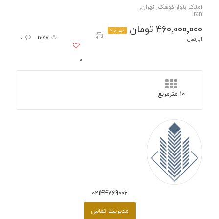
املاک بلوار کوهک, تهران,
Iran
460٬000٬000 تومان
دسته 2
0
1678
آپارتمان
0
10 مترمربع
02144769006
مدیریت تماس