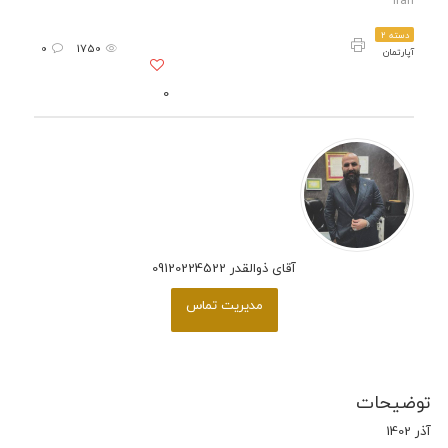
Iran
دسته 2
0
1750
آپارتمان
0
آقای ذوالقدر 09120224522
مدیریت تماس
توضیحات
آذر 1402