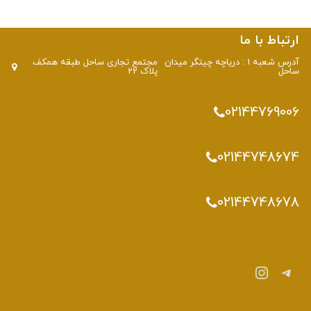
ارتباط با ما
آدرس شعبه 1 : دریاچه چیتگر میدان
مجتمع تجاری ساحل طبقه همکف
ساحل
پلاک 22
02144769006
02144748674
02144748678
تلگرام
اینستاگرم